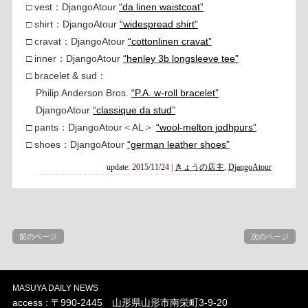
□ vest：DjangoAtour
“da linen waistcoat”
□ shirt：DjangoAtour
“widespread shirt”
□ cravat：DjangoAtour
“cottonlinen cravat”
□ inner：DjangoAtour
“henley 3b longsleeve tee”
□ bracelet & sud：
Philip Anderson Bros.
“P.A. w-roll bracelet”
DjangoAtour
“classique da stud”
□ pants：DjangoAtour＜AL＞
“wool-melton jodhpurs”
□ shoes：DjangoAtour
“german leather shoes”
update: 2015/11/24
|
きょうの店主
,
DjangoAtour
前のページ
次のページ
MASUYA DAILY NEWS
access : 〒990-2445 山形県山形市南栄町3-9-20