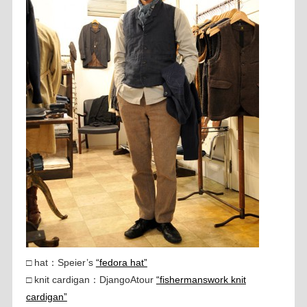
□ hat：Speier’s
“fedora hat”
□ knit cardigan：DjangoAtour
“fishermanswork knit
cardigan”