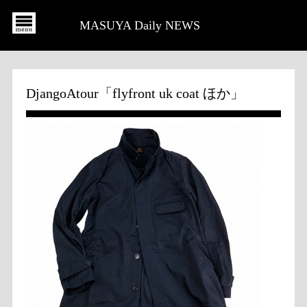
MASUYA Daily NEWS
DjangoAtour「flyfront uk coat ほか」