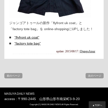
ジャンゴアトゥールの新作「flyfront uk coat」と
「factory tote bag」を online-shoppingにUPしました！
■
“flyfront uk coat”
■
“factory tote bag”
update: 2015/08/17
|
DjangoAtour
前のページ
次のページ
MASUYA DAILY NEWS
access : 〒990-2445 山形県山形市南栄町3-9-20
Copyright (C) MASUYA DAILY NEWS.All Rights Reserved.
▲TOPへ