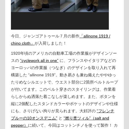
今日、ジャンゴアトゥール７月の新作
「allinone 1919 /
chino cloth」
が入荷しました！
1920年頃のアメリカの自動車工場の作業服がデザインソー
スの
“cyclework all in one”
に、フランスやイタリアなどの
ヨーロッパの作業服（つなぎ）のデザインを取り入れて再
構築した “allinone 1919”。動き易さも兼ね備えたややゆっ
たりめなシルエットで、ウエスト部分に2箇所ベルトループ
が付いてます。このベルト穿きのスタイリングは、作業着
らしからぬ洒落た着こなしが楽しめます。また、ボタンを
縦に2個配したスタンドカラーやポケットのデザインや仕様
にも、さりげない拘りが見られます。大好評の
“フレンチ
ブルーの10オンスデニム”
と
“撚り杢ツィル”（salt and
pepper）
に続いて、今回はコットンチノを使って製作！ カ