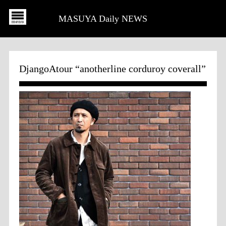
MASUYA Daily NEWS
DjangoAtour “anotherline corduroy coverall”