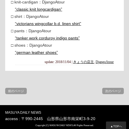
□ knit-cardigan：DjangoAtour
“classic knit longcardigan”
□ shirt：DjangoAtour
“victorians wingcollar b.d. linen shirt”
□ pants：DjangoAtour
“tanker work corduroy indigo pants”
□ shoes：DjangoAtour
“german leather shoes”
update: 2018/11/04
|
きょうの店主
,
DjangoAtour
前のページ
次のページ
MASUYA DAILY NEWS
access : 〒990-2445 山形県山形市南栄町3-9-20
Copyright (C) MASUYA DAILY NEWS.All Rights Reserved.
▲TOPへ