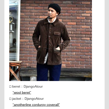
□ beret：DjangoAtour
“wool beret”
□ jacket：DjangoAtour
“anotherline corduroy coverall”