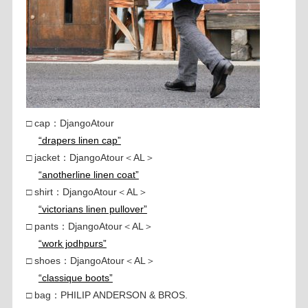
□ cap：DjangoAtour
“drapers linen cap”
□ jacket：DjangoAtour＜AL＞
“anotherline linen coat”
□ shirt：DjangoAtour＜AL＞
“victorians linen pullover”
□ pants：DjangoAtour＜AL＞
“work jodhpurs”
□ shoes：DjangoAtour＜AL＞
“classique boots”
□ bag：PHILIP ANDERSON & BROS.