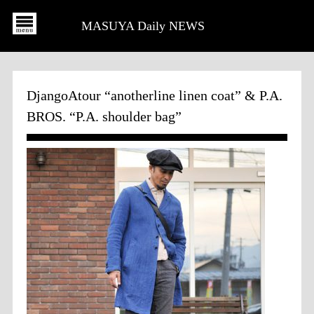
MASUYA Daily NEWS
DjangoAtour “anotherline linen coat” & P.A.
BROS. “P.A. shoulder bag”