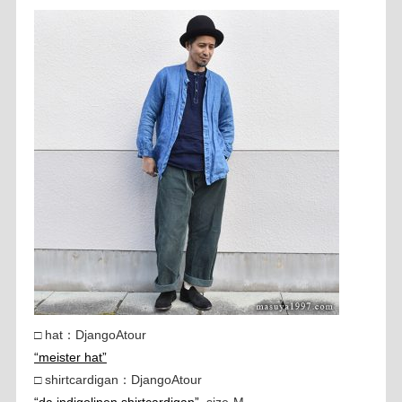
□ hat：DjangoAtour
“meister hat”
□ shirtcardigan：DjangoAtour
“da indigolinen shirtcardigan”
, size-M