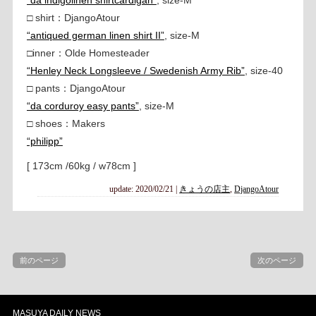
□ shirt：DjangoAtour
“antiqued german linen shirt II”
, size-M
□inner：Olde Homesteader
“Henley Neck Longsleeve / Swedenish Army Rib”
, size-40
□ pants：DjangoAtour
“da corduroy easy pants”
, size-M
□ shoes：Makers
“philipp”
[ 173cm /60kg / w78cm ]
update: 2020/02/21
|
きょうの店主
,
DjangoAtour
前のページ
次のページ
MASUYA DAILY NEWS