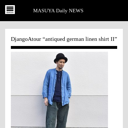
MASUYA Daily NEWS
DjangoAtour “antiqued german linen shirt II”