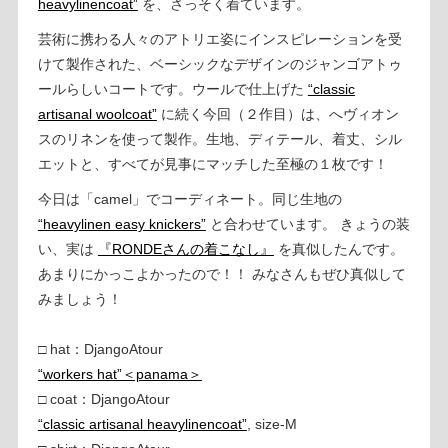
heavylinencoat”
を、さっそく着ています。
芸術に携わる人々のアトリエ姿にインスピレーションを受
けて製作された、ベーシックなデザインのジャンゴアトゥ
ールらしいコートです。ウールで仕上げた
“classic
artisanal woolcoat”
に続く今回（２作目）は、へヴィオン
スのリネンを使って製作。生地、ディテール、着丈、シル
エットと、すべてが見事にマッチした至極の１枚です！
今日は「camel」でコーディネート。同じ生地の
“heavylinen easy knickers”
と合わせています。 きょうの装
い、実は
『RONDEさんの着こなし』
を真似したんです。
あまりにかっこよかったので！！ みなさんもぜひ真似して
みましょう！
□ hat：DjangoAtour
“workers hat”＜panama＞
□ coat：DjangoAtour
“classic artisanal heavylinencoat”
, size-M