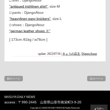
□ shirt：DjangoAtour
“antiqued irishlinen shirt”
, size-M
□ pants：DjangoAtour
“heavylinen easy knickers”
, size-L
□ shoes：DjangoAtour
“german leather shoes Ⅱ”
[ 173cm /61kg / w78cm ]
update: 2022/07/16
|
きょうの店主
,
DjangoAtour
前のページ
次のページ
MASUYA DAILY NEWS
access : 〒990-2445 山形県山形市南栄町3-9-20
Copyright (C) MASUYA DAILY NEWS.All Rights Reserved.
▲TOPへ