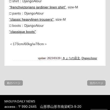
□ shirt：DjangoAtour
“frenchvictorians jardinier linen shirt”
, size-M
□ pants：DjangoAtour
“classic heavylinen trousers”
, size-M
□ boots：DjangoAtour
“classique boots”
＜173cm/60kg/w78cm＞
update: 2023/03/20
|
きょうの店主
,
DjangoAtour
前のページ
次のページ
MASUYA DAILY NEWS
access : 〒990-2445 山形県山形市南栄町3-9-20