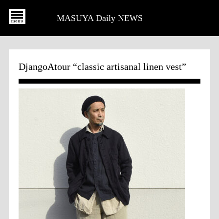
MASUYA Daily NEWS
DjangoAtour “classic artisanal linen vest”