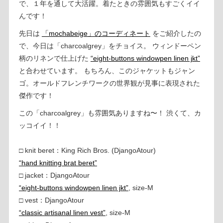
で、１年を通して大活躍。着たときの雰囲気もすごくイイ
んです！
先日は
「mochabeige」のコーディネート
をご紹介したの
で、今日は「charcoalgrey」をチョイス。 ウィンドーペン
柄のリネンで仕上げた
“eight-buttons windowpen linen jkt”
と合わせています。 もちろん、このジャケットもジャン
ゴ。オールドフレンチワークの世界観が見事に表現された
傑作です！
この「charcoalgrey」も雰囲気ありますね〜！ 渋くて、カ
ッコイイ！！
□ knit beret：King Rich Bros. (DjangoAtour)
“hand knitting brat beret”
□ jacket：DjangoAtour
“eight-buttons windowpen linen jkt”
, size-M
□ vest：DjangoAtour
“classic artisanal linen vest”
, size-M