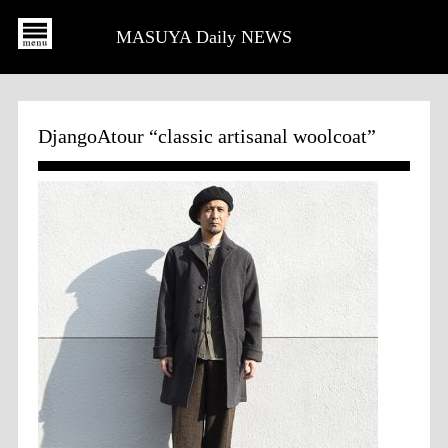
MASUYA Daily NEWS
DjangoAtour “classic artisanal woolcoat”