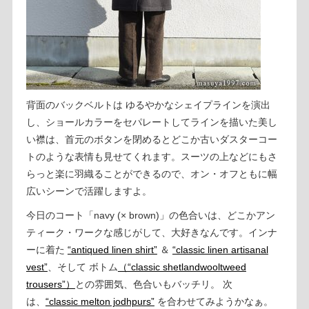
背面のバックベルトは ゆるやかなシェイプラインを演出
し、ショールカラーをセパレートしてラインを描いた美し
い襟は、首元のボタンを閉めるとどこか古いダスターコー
トのような表情も見せてくれます。スーツの上などにもさ
らっと楽に羽織ることができるので、オン・オフともに幅
広いシーンで活躍しますよ。
今日のコート「navy (× brown)」の色合いは、どこかアン
ティーク・ワークな感じがして、大好きなんです。インナ
ーに着た
“antiqued linen shirt”
＆
“classic linen artisanal
vest”
、そして ボトム
（“classic shetlandwooltweed
trousers”）
との雰囲気、色合いもバッチリ。 次
は、
“classic melton jodhpurs”
を合わせてみようかなぁ。