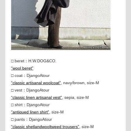
□ beret：H.W.DOG&CO.
“wool beret”
□ coat：DjangoAtour
“classic artisanal woolcoat”
, navy/brown, size-M
□ vest：DjangoAtour
“classic linen artisanal vest”
, sepia, size-M
□ shirt：DjangoAtour
“antiqued linen shirt”
, size-M
□ pants：DjangoAtour
“classic shetlandwooltweed trousers”
, size-M