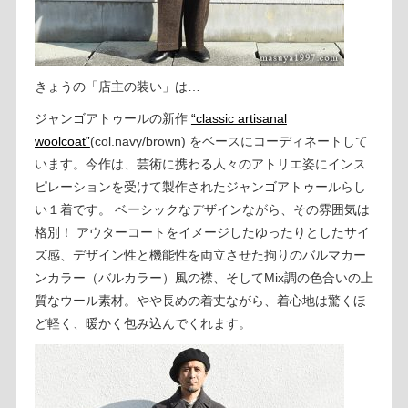
きょうの「店主の装い」は…
ジャンゴアトゥールの新作
“classic artisanal
woolcoat”
(col.navy/brown) をベースにコーディネートして
います。今作は、芸術に携わる人々のアトリエ姿にインス
ピレーションを受けて製作されたジャンゴアトゥールらし
い１着です。 ベーシックなデザインながら、その雰囲気は
格別！ アウターコートをイメージしたゆったりとしたサイ
ズ感、デザイン性と機能性を両立させた拘りのバルマカー
ンカラー（バルカラー）風の襟、そしてMix調の色合いの上
質なウール素材。やや長めの着丈ながら、着心地は驚くほ
ど軽く、暖かく包み込んでくれます。