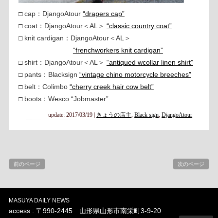
□ cap：DjangoAtour
“drapers cap”
□ coat：DjangoAtour＜AL＞
“classic country coat”
□ knit cardigan：DjangoAtour＜AL＞
“frenchworkers knit cardigan”
□ shirt：DjangoAtour＜AL＞
“antiqued wcollar linen shirt”
□ pants：Blacksign
“vintage chino motorcycle breeches”
□ belt：Colimbo
“cherry creek hair cow belt”
□ boots：Wesco “Jobmaster”
update: 2017/03/19
|
きょうの店主
,
Black sign
,
DjangoAtour
前のページ
次のページ
MASUYA DAILY NEWS
access : 〒990-2445 山形県山形市南栄町3-9-20