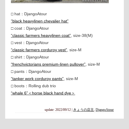
□ hat：DjangoAtour
“black heavylinen chevalier hat”
□ coat：DjangoAtour
“classic farmers heavylinen coat”
, size-38(M)
□ vest：DjangoAtour
“classic farmers corduroy vest”
, size-M
□ shirt：DjangoAtour
“frenchvictorians premium-linen pullover”
, size-M
□ pants：DjangoAtour
“tanker work corduroy pants”
, size-M
□ boots：Rolling dub trio
“whale 6”＜horse black hand dye＞
update: 2022/09/12
|
きょうの店主
,
DjangoAtour