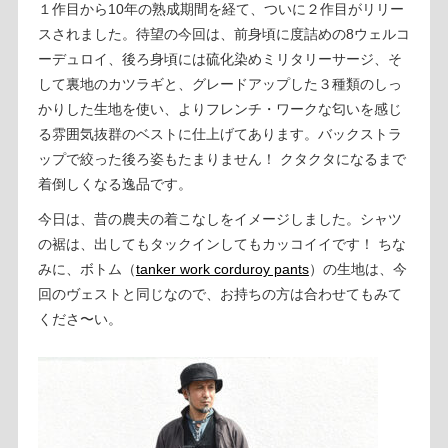
１作目から10年の熟成期間を経て、ついに２作目がリリー
スされました。待望の今回は、前身頃に度詰めの8ウェルコ
ーデュロイ、後ろ身頃には硫化染めミリタリーサージ、そ
して裏地のカツラギと、グレードアップした３種類のしっ
かりした生地を使い、よりフレンチ・ワークな匂いを感じ
る雰囲気抜群のベストに仕上げてあります。バックストラ
ップで絞った後ろ姿もたまりません！ クタクタになるまで
着倒しくなる逸品です。
今日は、昔の農夫の着こなしをイメージしました。シャツ
の裾は、出してもタックインしてもカッコイイです！ ちな
みに、ボトム（
tanker work corduroy pants
）の生地は、今
回のヴェストと同じなので、お持ちの方は合わせてもみて
くださ〜い。