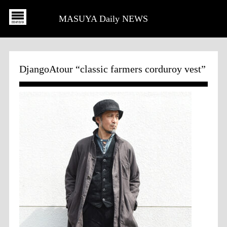
MASUYA Daily NEWS
DjangoAtour “classic farmers corduroy vest”