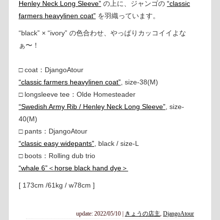
Henley Neck Long Sleeve”
の上に、ジャンゴの
“classic
farmers heavylinen coat”
を羽織っています。
“black” × “ivory” の色合わせ、やっぱりカッコイイよな
ぁ〜！
□ coat：DjangoAtour
“classic farmers heavylinen coat”
, size-38(M)
□ longsleeve tee：Olde Homesteader
“Swedish Army Rib / Henley Neck Long Sleeve”
, size-
40(M)
□ pants：DjangoAtour
“classic easy widepants”
, black / size-L
□ boots：Rolling dub trio
“whale 6”＜horse black hand dye＞
[ 173cm /61kg / w78cm ]
update: 2022/05/10
|
きょうの店主
,
DjangoAtour