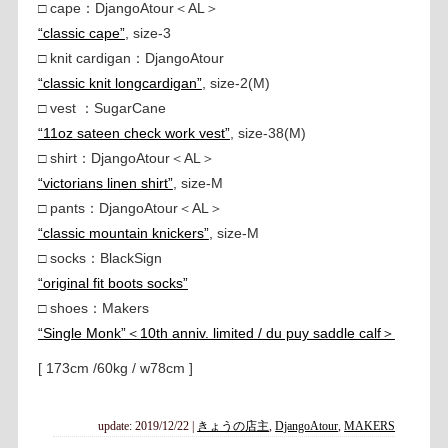
□ cape：DjangoAtour＜AL＞
“classic cape”
, size-3
□ knit cardigan：DjangoAtour
“classic knit longcardigan”
, size-2(M)
□ vest ：SugarCane
“11oz sateen check work vest”
, size-38(M)
□ shirt：DjangoAtour＜AL＞
“victorians linen shirt”
, size-M
□ pants：DjangoAtour＜AL＞
“classic mountain knickers”
, size-M
□ socks：BlackSign
“original fit boots socks”
□ shoes：Makers
“Single Monk”＜10th anniv. limited / du puy saddle calf＞
[ 173cm /60kg / w78cm ]
update: 2019/12/22
|
きょうの店主
,
DjangoAtour
,
MAKERS