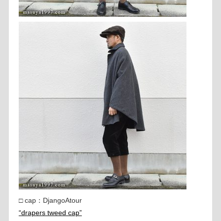
□ cap：DjangoAtour
“drapers tweed cap”