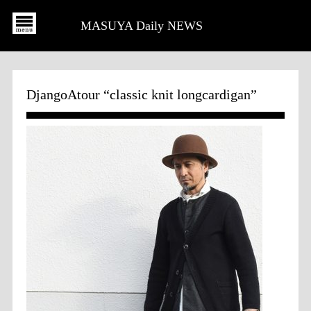
MASUYA Daily NEWS
DjangoAtour “classic knit longcardigan”