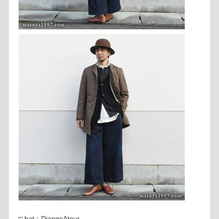
□ hat：DjangoAtour