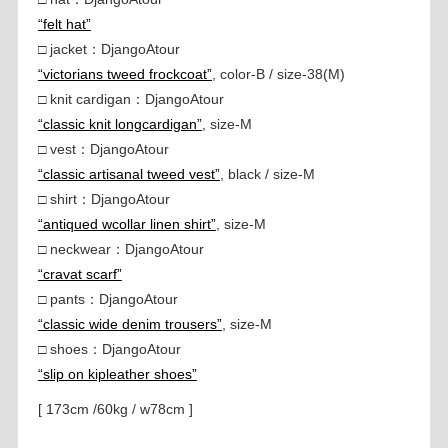
“felt hat”
□ jacket：DjangoAtour
“victorians tweed frockcoat”
, color-B / size-38(M)
□ knit cardigan：DjangoAtour
“classic knit longcardigan”
, size-M
□ vest：DjangoAtour
“classic artisanal tweed vest”
, black / size-M
□ shirt：DjangoAtour
“antiqued wcollar linen shirt”
, size-M
□ neckwear：DjangoAtour
“cravat scarf”
□ pants：DjangoAtour
“classic wide denim trousers”
, size-M
□ shoes：DjangoAtour
“slip on kipleather shoes”
[ 173cm /60kg / w78cm ]