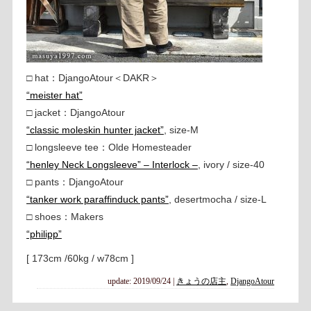
□ hat：DjangoAtour＜DAKR＞
“meister hat”
□ jacket：DjangoAtour
“classic moleskin hunter jacket”
, size-M
□ longsleeve tee：Olde Homesteader
“henley Neck Longsleeve” – Interlock –
, ivory / size-40
□ pants：DjangoAtour
“tanker work paraffinduck pants”
, desertmocha / size-L
□ shoes：Makers
“philipp”
[ 173cm /60kg / w78cm ]
update: 2019/09/24
|
きょうの店主
,
DjangoAtour