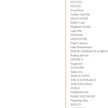
FAUVES
FILSON
Frost River
Golden Gate Hat
HEAD LIGHT
Heller’s cafe
Highland Tweeds
Liga Feliz
MAKERS
MOONSTAR
Nigel Cabourn
Olde Homesteader
PHILIP ANDERSON & BROS
Rolling dub trio
SPEIER’S
Sugarcane
SUNSURF
Tailor toyo
TAKE & SONS
THE H.W.DOG&CO.
TOKYOSANDAL
TOPAZ
WAREHOUSE
WARP AND WOOF
Watership Hats
WESCO