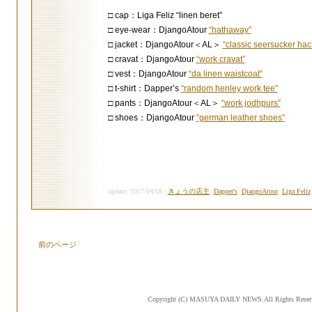
□ cap：Liga Feliz “linen beret”
□ eye-wear：DjangoAtour
“hathaway”
□ jacket：DjangoAtour＜AL＞
“classic seersucker hack
□ cravat：DjangoAtour
“work cravat”
□ vest：DjangoAtour
“da linen waistcoat”
□ t-shirt：Dapper’s
“random henley work tee”
□ pants：DjangoAtour＜AL＞
“work jodhpurs”
□ shoes：DjangoAtour
“german leather shoes”
update: 2017/04/08 |
きょうの店主
,
Dapper's
,
DjangoAtour
,
Liga Feliz
前のページ
Copyright (C) MASUYA DAILY NEWS.All Rights Reser