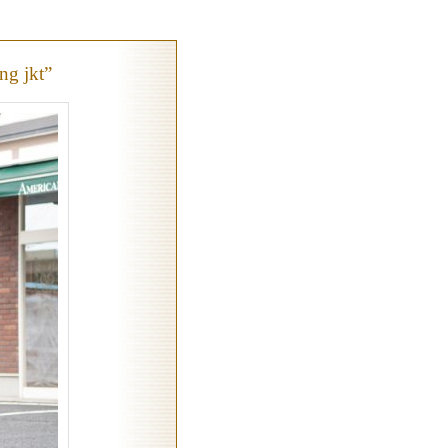
ng jkt”