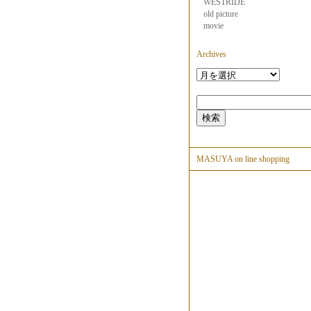
WESTRIDE
old picture
movie
Archives
MASUYA on line shopping