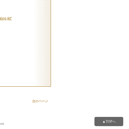
ing jkt”
次のページ
▲TOPへ
ved.