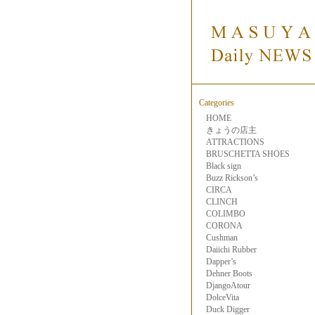
Categories
HOME
きょうの店主
ATTRACTIONS
BRUSCHETTA SHOES
Black sign
Buzz Rickson’s
CIRCA
CLINCH
COLIMBO
CORONA
Cushman
Daiichi Rubber
Dapper’s
Dehner Boots
DjangoAtour
DolceVita
Duck Digger