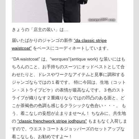
きょうの「店主の装い」は…
届いたばかりのジャンゴの新作
“da classic stripe
waistcoat”
をベースにコーディネートしています。
“DA waistcoat” は、“worques”(antique work) な装いにはも
ちろんのこと、お手持ちのスーツにオッドベストとして合
わせたりと、ドレスやワークなアイテムと見事に調和する
ジャンゴならではの１着です。 特に今回は、生地（コット
ン・ストライプピケ）の表情が最高なんです。３色のスト
ライプが織りなす２重織りならではの凹凸のある面と、ど
こか茶褐色の色調も感じるクラシックな色合い・・・。 も
う、着こなしの妄想が止まりませ〜ん！ ちなみに、共生地
の
“classic frenchwork stripe jodhpurs”
もまもなく入荷しま
すので、ウエストコート＆ジョッパーズのセットアップな
着こなしも、お勧めですよ〜！