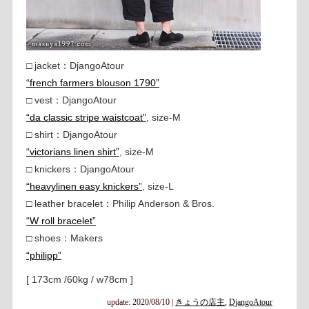
□ jacket：DjangoAtour
“french farmers blouson 1790”
□ vest：DjangoAtour
“da classic stripe waistcoat”
, size-M
□ shirt：DjangoAtour
“victorians linen shirt”
, size-M
□ knickers：DjangoAtour
“heavylinen easy knickers”
, size-L
□ leather bracelet：Philip Anderson & Bros.
“W roll bracelet”
□ shoes：Makers
“philipp”
[ 173cm /60kg / w78cm ]
update: 2020/08/10
|
きょうの店主
,
DjangoAtour