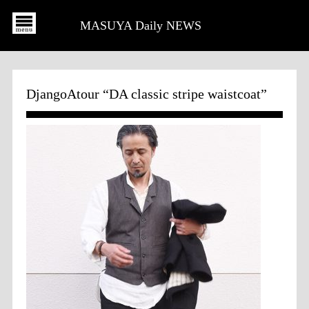
MASUYA Daily NEWS
DjangoAtour “DA classic stripe waistcoat”