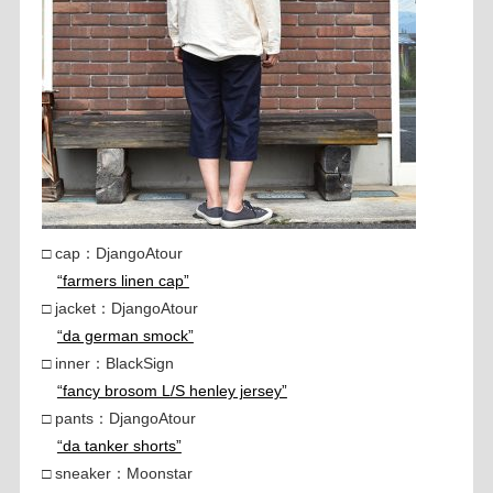
□ cap：DjangoAtour
“farmers linen cap”
□ jacket：DjangoAtour
“da german smock”
□ inner：BlackSign
“fancy brosom L/S henley jersey”
□ pants：DjangoAtour
“da tanker shorts”
□ sneaker：Moonstar