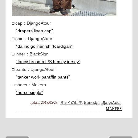
□ cap：DjangoAtour
“drapers linen cap”
□ shirt：DjangoAtour
“da indigolinen shirtcardigan”
□ inner：BlackSign
“fancy brosom L/S henley jersey”
□ pants：DjangoAtour
“tanker work paraffin pants”
□ shoes：Makers
“horse single”
update: 2018/05/23
|
きょうの店主
,
Black sign
,
DjangoAtour
,
MAKERS