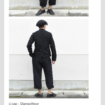
□ cap：DjangoAtour