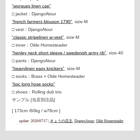
“worques linen cap”
□ jacket：DjangoAtour
“french farmers blouson 1790”
, size-M
□ vest：DjangoAtour
“classic stripelinen w-vest”
, size-M
□ inner：Olde Homesteader
“henley neck short sleeve / swedenish army rib”
, size-40
□ pants：DjangoAtour
“heavylinen easy knickers”
, size-M
□ socks：Brass × Olde Homesteader
“bsc long hose socks”
□ shoes：Rolling dub trio
サンプル [当店別注品]
[ 173cm /60kg / w78cm ]
update: 2020/07/17
|
きょうの店主
,
DjangoAtour
,
Olde Homesteader