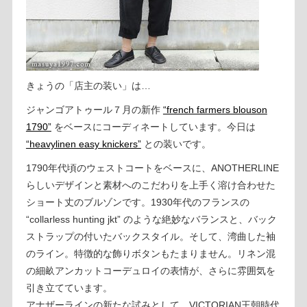
きょうの「店主の装い」は…
ジャンゴアトゥール７月の新作
“french farmers blouson
1790”
をベースにコーディネートしています。今日は
“heavylinen easy knickers”
との装いです。
1790年代頃のウェストコートをベースに、ANOTHERLINE
らしいデザインと素材へのこだわりを上手く溶け合わせた
ショート丈のブルゾンです。1930年代のフランスの
“collarless hunting jkt” のような絶妙なバランスと、バック
ストラップの付いたバックスタイル。そして、湾曲した袖
のライン。特徴的な飾りボタンもたまりません。リネン混
の細畝アンカットコーデュロイの表情が、さらに雰囲気を
引き立てています。
アナザーラインの新たな試みとして、VICTORIAN王朝時代