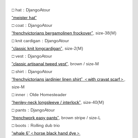
□ hat：DjangoAtour
“meister hat”
□ coat：DjangoAtour
“frenchvictorians bergamolinen frockover”
, size-38(M)
□ knit cardigan：DjangoAtour
“classic knit longcardigan”
, size-2(M)
□ vest：DjangoAtour
“classic artisanal tweed vest”
, brown / size-M
□ shirt：DjangoAtour
“frenchvictorians jardinier linen shirt” ＜with cravat scarf＞
,
size-M
□ inner：Olde Homesteader
“henley-neck longsleeve / interlock”
, size-40(M)
□ pants：DjangoAtour
“frenchwork easy pants”
, brown stripe / size-L
□ boots：Rolling dub trio
“whale 6”＜horse black hand dye＞