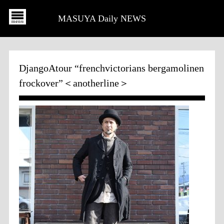
MASUYA Daily NEWS
DjangoAtour “frenchvictorians bergamolinen
frockover”＜anotherline＞