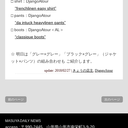
□ shirt：DjangoAtour
“frenchlinen easy shirt”
□ pants：DjangoAtour
“da intuck heavylinen pants”
□ boots：DjangoAtour＜AL＞
“classique boots”
☆ 明日は「グレー×グレー」「ブラック×グレー」（ジャケ
ット×パンツ）の組み合わせも ご紹介します。
update: 2018/02/27
|
きょうの店主
,
DjangoAtour
前のページ
次のページ
MASUYA DAILY NEWS
access : 〒990-2445 山形県山形市南栄町3-9-20