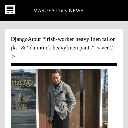
MASUYA Daily NEWS
DjangoAtour “irish-worker heavylinen tailor
jkt” & “da intuck heavylinen pants” ＜ver.2
＞