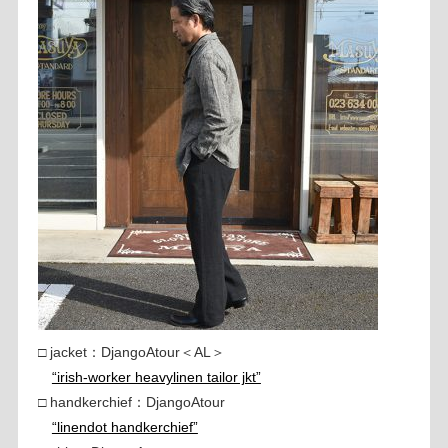
□ jacket：DjangoAtour＜AL＞
“irish-worker heavylinen tailor jkt”
□ handkerchief：DjangoAtour
“linendot handkerchief”