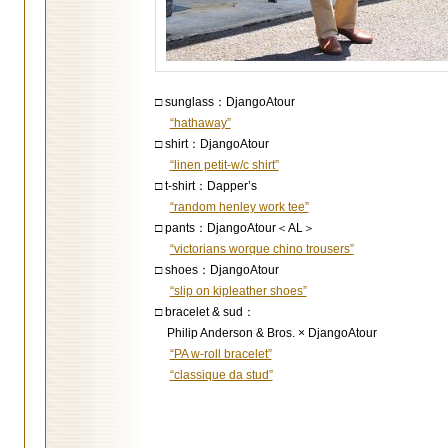
□ sunglass：DjangoAtour
“hathaway”
□ shirt：DjangoAtour
“linen petit-w/c shirt”
□ t-shirt：Dapper’s
“random henley work tee”
□ pants：DjangoAtour＜AL＞
“victorians worque chino trousers”
□ shoes：DjangoAtour
“slip on kipleather shoes”
□ bracelet & sud：
Philip Anderson & Bros. × DjangoAtour
“PA w-roll bracelet”
“classique da stud”