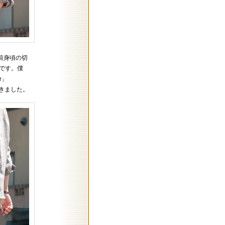
前身頃の切
です。僕
e」
てきました。