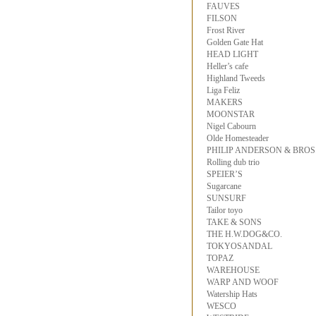
FAUVES
FILSON
Frost River
Golden Gate Hat
HEAD LIGHT
Heller’s cafe
Highland Tweeds
Liga Feliz
MAKERS
MOONSTAR
Nigel Cabourn
Olde Homesteader
PHILIP ANDERSON & BROS
Rolling dub trio
SPEIER’S
Sugarcane
SUNSURF
Tailor toyo
TAKE & SONS
THE H.W.DOG&CO.
TOKYOSANDAL
TOPAZ
WAREHOUSE
WARP AND WOOF
Watership Hats
WESCO