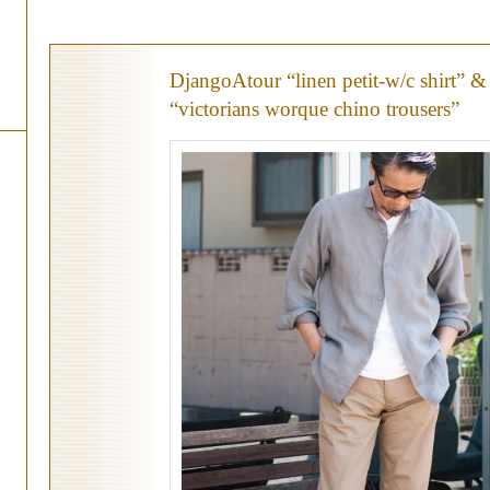
DjangoAtour “linen petit-w/c shirt” &
“victorians worque chino trousers”