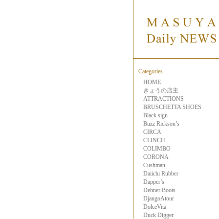
Categories
HOME
きょうの店主
ATTRACTIONS
BRUSCHETTA SHOES
Black sign
Buzz Rickson’s
CIRCA
CLINCH
COLIMBO
CORONA
Cushman
Daiichi Rubber
Dapper’s
Dehner Boots
DjangoAtour
DolceVita
Duck Digger