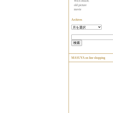
WESTRIDE
old picture
movie
Archives
MASUYA on line shopping