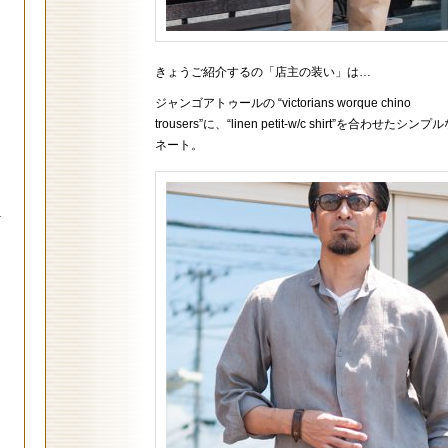
きょうご紹介するの「店主の装い」は…
ジャンゴアトゥールの “victorians worque chino
trousers”に、“linen petit-w/c shirt”を合わせたシ
ネート。
.