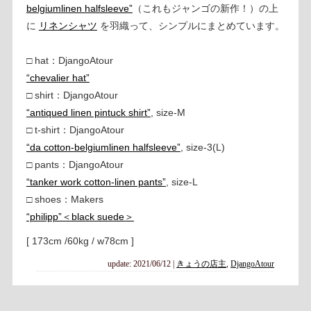
belgiumlinen halfsleeve”
（これもジャンゴの新作！）の上
に
リネンシャツ
を羽織って、シンプルにまとめています。
□ hat：DjangoAtour
“chevalier hat”
□ shirt：DjangoAtour
“antiqued linen pintuck shirt”
, size-M
□ t-shirt：DjangoAtour
“da cotton-belgiumlinen halfsleeve”
, size-3(L)
□ pants：DjangoAtour
“tanker work cotton-linen pants”
, size-L
□ shoes：Makers
“philipp”＜black suede＞
[ 173cm /60kg / w78cm ]
update: 2021/06/12
|
きょうの店主
,
DjangoAtour