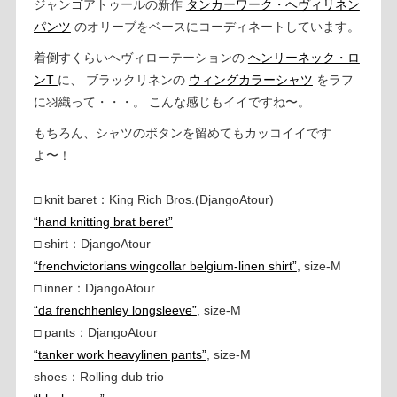
ジャンゴアトゥールの新作
タンカーワーク・ヘヴィリネン
パンツ
のオリーブをベースにコーディネートしています。
着倒すくらいヘヴィローテーションの
ヘンリーネック・ロ
ンT
に、 ブラックリネンの
ウィングカラーシャツ
をラフ
に羽織って・・・。 こんな感じもイイですね〜。
もちろん、シャツのボタンを留めてもカッコイイです
よ〜！
□ knit baret：King Rich Bros.(DjangoAtour)
“hand knitting brat beret”
□ shirt：DjangoAtour
“frenchvictorians wingcollar belgium-linen shirt”
, size-M
□ inner：DjangoAtour
“da frenchhenley longsleeve”
, size-M
□ pants：DjangoAtour
“tanker work heavylinen pants”
, size-M
shoes：Rolling dub trio