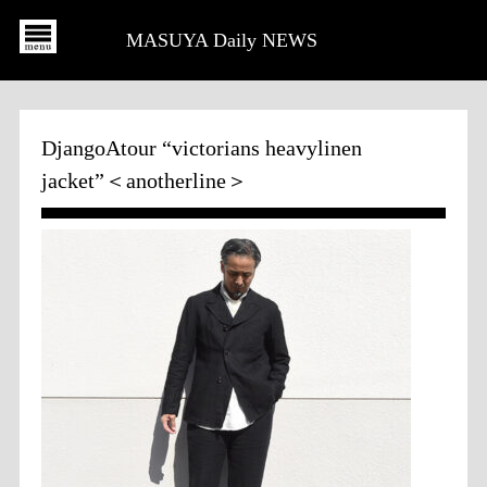
MASUYA Daily NEWS
DjangoAtour “victorians heavylinen
jacket”＜anotherline＞