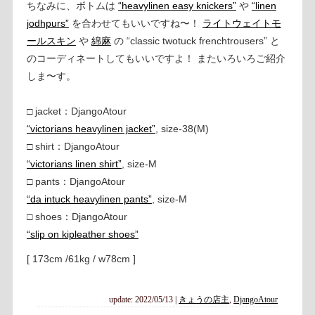
ちなみに、ボトムは
“heavylinen easy knickers”
や
“linen
jodhpurs”
を合わせてもいいですね〜！
ライトウェイトモ
ールスキン
や
綿麻
の “classic twotuck frenchtrousers” と
のコーディネートしてもいいですよ！ またいろいろご紹介
しま〜す。
□ jacket：DjangoAtour
“victorians heavylinen jacket”
, size-38(M)
□ shirt：DjangoAtour
“victorians linen shirt”
, size-M
□ pants：DjangoAtour
“da intuck heavylinen pants”
, size-M
□ shoes：DjangoAtour
“slip on kipleather shoes”
[ 173cm /61kg / w78cm ]
update: 2022/05/13
|
きょうの店主
,
DjangoAtour