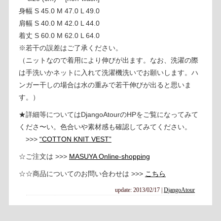
身幅 S 45.0 M 47.0 L 49.0
肩幅 S 40.0 M 42.0 L 44.0
着丈 S 60.0 M 62.0 L 64.0
※若干の誤差はご了承ください。
（ニットなので着用により伸びが出ます。なお、洗濯の際
は手洗いかネットに入れて洗濯機洗いでお願いします。ハ
ンガー干しの場合は水の重みで若干伸びが出ると思いま
す。）
★詳細等についてはDjangoAtourのHPをご覧になってみて
くださ〜い。色合いや素材感も確認してみてください。
>>>
“COTTON KNIT VEST”
☆ご注文は >>>
MASUYA Online-shopping
☆☆商品についてのお問い合わせは >>>
こちら
update: 2013/02/17
|
DjangoAtour