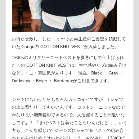
お待たせ致しました！ ず〜っと再生産のご要望を頂戴して
いたDjangoの”COTTON KNIT VEST”が入荷しました。
1930sのミリタリーニットベストを参考にして仕上げられ
たこの”COTTON KNIT VEST”は、生地感やリブの編み分け
など…すごく雰囲気があります。 現在、Black ・ Grey ・
Darksepia・Beige ・ Bordeauxがご用意できます。
シャツに合わせたらもちろんカッコイイですが、Tシャツ
の上に着たりしてもいいんです。コットン・ニットなので
かなり長い期間着用できるので、大活躍すること間違いな
しですよ！ 「まだベストは着たことないんだけど….」いう
方も、こんな感じ↓で ジーンズにシャツ＆ベストの組み合
わせからはじめてはいかがでしょう。ちなみに、173/60で