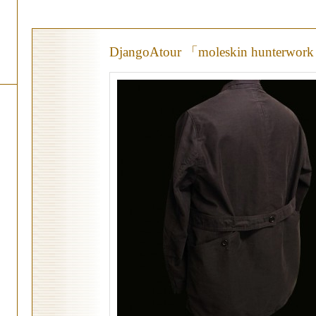
DjangoAtour 「moleskin hunterwork