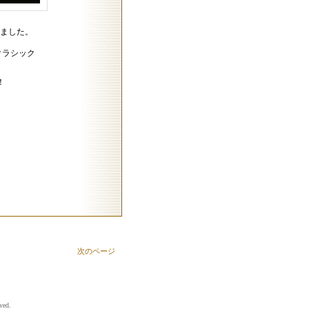
が届きました。
クラシック
。
！
次のページ
ved.