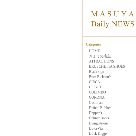
Categories
HOME
きょうの店主
ATTRACTIONS
BRUSCHETTA SHOES
Black sign
Buzz Rickson’s
CIRCA
CLINCH
COLIMBO
CORONA
Cushman
Daiichi Rubber
Dapper’s
Dehner Boots
DjangoAtour
DolceVita
Duck Digger