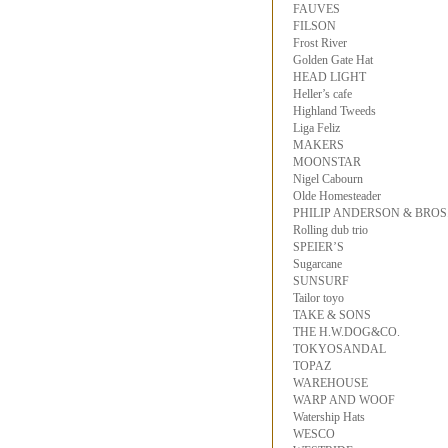
FAUVES
FILSON
Frost River
Golden Gate Hat
HEAD LIGHT
Heller’s cafe
Highland Tweeds
Liga Feliz
MAKERS
MOONSTAR
Nigel Cabourn
Olde Homesteader
PHILIP ANDERSON & BROS
Rolling dub trio
SPEIER’S
Sugarcane
SUNSURF
Tailor toyo
TAKE & SONS
THE H.W.DOG&CO.
TOKYOSANDAL
TOPAZ
WAREHOUSE
WARP AND WOOF
Watership Hats
WESCO