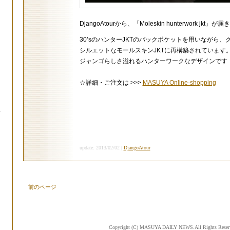
DjangoAtourから、「Moleskin hunterwork jkt」
30’sのハンターJKTのバックポケットを用いながら、
シルエットなモールスキンJKTに再構築されています
ジャンゴらしさ溢れるハンターワークなデザインです
☆詳細・ご注文は >>>
MASUYA Online-shopping
.
update: 2013/02/02 |
DjangoAtour
前のページ
Copyright (C) MASUYA DAILY NEWS.All Rights Reser