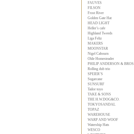
FAUVES
FILSON
Frost River
Golden Gate Hat
HEAD LIGHT
Heller’s cafe
Highland Tweeds
Liga Feliz
MAKERS
MOONSTAR
Nigel Cabourn
Olde Homesteader
PHILIP ANDERSON & BROS
Rolling dub trio
SPEIER’S
Sugarcane
SUNSURF
Tailor toyo
TAKE & SONS
THE H.W.DOG&CO.
TOKYOSANDAL
TOPAZ
WAREHOUSE
WARP AND WOOF
Watership Hats
WESCO