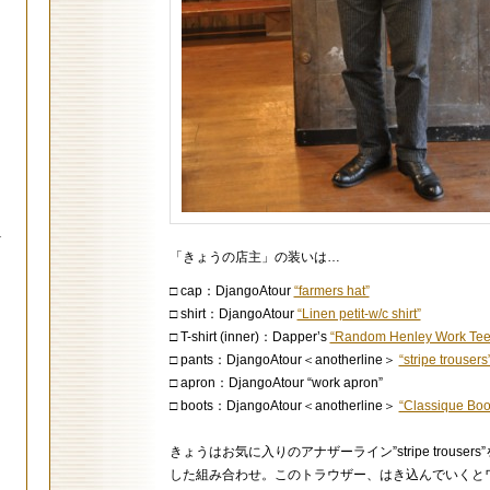
.
「きょうの店主」の装いは…
□ cap：DjangoAtour
“farmers hat”
□ shirt：DjangoAtour
“Linen petit-w/c shirt”
□ T-shirt (inner)：Dapper’s
“Random Henley Work Tee
□ pants：DjangoAtour＜anotherline＞
“stripe trousers
□ apron：DjangoAtour “work apron”
□ boots：DjangoAtour＜anotherline＞
“Classique Boo
きょうはお気に入りのアナザーライン”stripe trouser
した組み合わせ。このトラウザー、はき込んでいくと