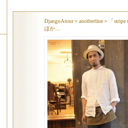
DjangoAtour＜anotherline＞「stripe 
ほか…