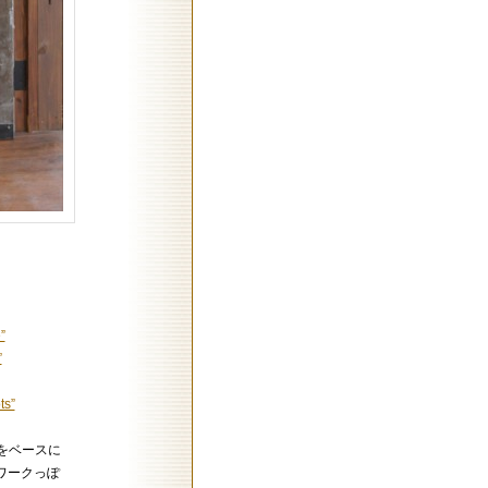
”
”
ts”
s”をベースに
ワークっぽ