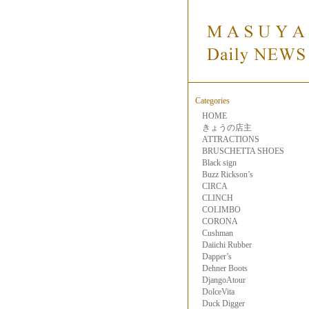
Categories
HOME
きょうの店主
ATTRACTIONS
BRUSCHETTA SHOES
Black sign
Buzz Rickson’s
CIRCA
CLINCH
COLIMBO
CORONA
Cushman
Daiichi Rubber
Dapper’s
Dehner Boots
DjangoAtour
DolceVita
Duck Digger