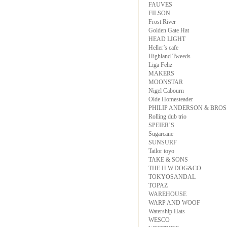
FAUVES
FILSON
Frost River
Golden Gate Hat
HEAD LIGHT
Heller’s cafe
Highland Tweeds
Liga Feliz
MAKERS
MOONSTAR
Nigel Cabourn
Olde Homesteader
PHILIP ANDERSON & BROS
Rolling dub trio
SPEIER’S
Sugarcane
SUNSURF
Tailor toyo
TAKE & SONS
THE H.W.DOG&CO.
TOKYOSANDAL
TOPAZ
WAREHOUSE
WARP AND WOOF
Watership Hats
WESCO