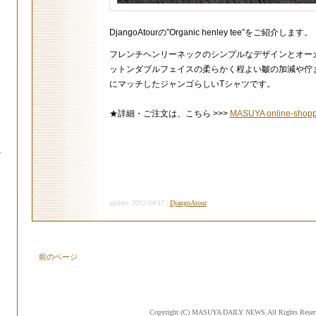
DjangoAtourの”Organic henley tee”をご紹介します。
フレンチヘンリーネックのシンプルなデザインとオー
ットンダブルフェイスの柔らかく程よい皺の加減や佇
にマッチしたジャンゴらしいTシャツです。
★詳細・ご注文は、こちら >>>
MASUYA online-shopp
.
update: 2012/04/17 |
DjangoAtour
前のページ
Copyright (C) MASUYA DAILY NEWS.All Rights Reser