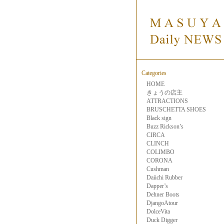
Categories
HOME
きょうの店主
ATTRACTIONS
BRUSCHETTA SHOES
Black sign
Buzz Rickson’s
CIRCA
CLINCH
COLIMBO
CORONA
Cushman
Daiichi Rubber
Dapper’s
Dehner Boots
DjangoAtour
DolceVita
Duck Digger