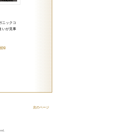
ガニックコ
まいが見事
ing
次のページ
ved.