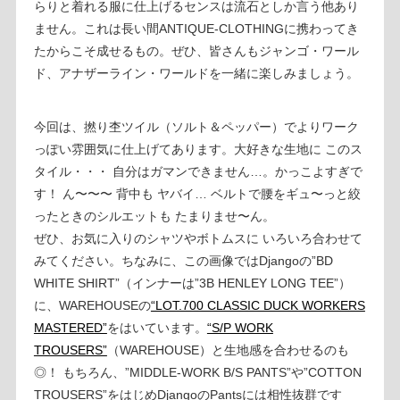
らりと着れる服に仕上げるセンスは流石としか言う他あり
ません。これは長い間ANTIQUE-CLOTHINGに携わってき
たからこそ成せるもの。ぜひ、皆さんもジャンゴ・ワール
ド、アナザーライン・ワールドを一緒に楽しみましょう。
今回は、撚り杢ツイル（ソルト＆ペッパー）でよりワーク
っぽい雰囲気に仕上げてあります。大好きな生地に このス
タイル・・・ 自分はガマンできません…。かっこよすぎで
す！ ん〜〜〜 背中も ヤバイ… ベルトで腰をギュ〜っと絞
ったときのシルエットも たまりませ〜ん。
ぜひ、お気に入りのシャツやボトムスに いろいろ合わせて
みてください。ちなみに、この画像ではDjangoの”BD
WHITE SHIRT”（インナーは”3B HENLEY LONG TEE”）
に、WAREHOUSEの
“LOT.700 CLASSIC DUCK WORKERS
MASTERED”
をはいています。
“S/P WORK
TROUSERS”
（WAREHOUSE）と生地感を合わせるのも
◎！ もちろん、”MIDDLE-WORK B/S PANTS”や”COTTON
TROUSERS”をはじめDjangoのPantsには相性抜群です