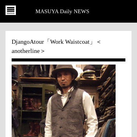
MASUYA Daily NEWS
DjangoAtour「Work Waistcoat」＜
anotherline＞