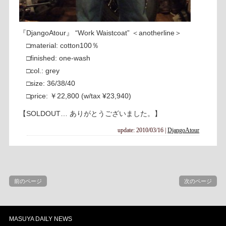
『DjangoAtour』 “Work Waistcoat” ＜anotherline＞
□material: cotton100％
□finished: one-wash
□col.: grey
□size: 36/38/40
□price: ￥22,800 (w/tax ¥23,940)
【SOLDOUT… ありがとうございました。】
update: 2010/03/16
|
DjangoAtour
前のページ
次のページ
MASUYA DAILY NEWS