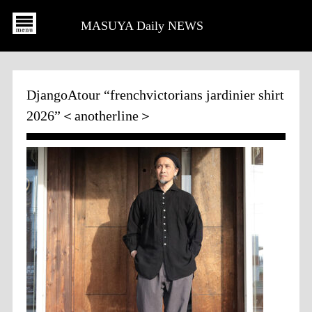
MASUYA Daily NEWS
DjangoAtour “frenchvictorians jardinier shirt
2026”＜anotherline＞