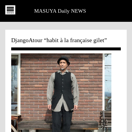
MASUYA Daily NEWS
DjangoAtour “habit à la française gilet”