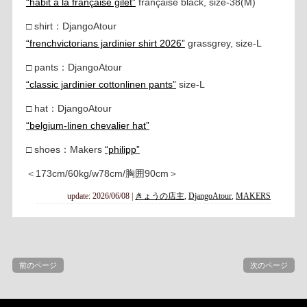
“habit à la française gilet”
française black, size-38(M)
□ shirt：DjangoAtour
“frenchvictorians jardinier shirt 2026”
grassgrey, size-L
□ pants：DjangoAtour
“classic jardinier cottonlinen pants”
size-L
□ hat：DjangoAtour
“belgium-linen chevalier hat”
□ shoes：Makers
“philipp”
＜173cm/60kg/w78cm/胸囲90cm＞
update: 2026/06/08
|
きょうの店主
,
DjangoAtour
,
MAKERS
前のページ
次のページ