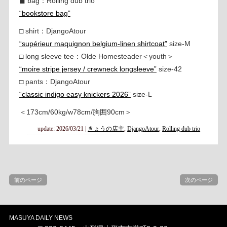
◼︎ bag：Rolling dub trio
“bookstore bag”
□ shirt：DjangoAtour
“supérieur maquignon belgium-linen shirtcoat”
size-M
□ long sleeve tee：Olde Homesteader＜youth＞
“moire stripe jersey / crewneck longsleeve”
size-42
□ pants：DjangoAtour
“classic indigo easy knickers 2026”
size-L
＜173cm/60kg/w78cm/胸囲90cm＞
update: 2026/03/21
|
きょうの店主
,
DjangoAtour
,
Rolling dub trio
前のページ
次のページ
MASUYA DAILY NEWS