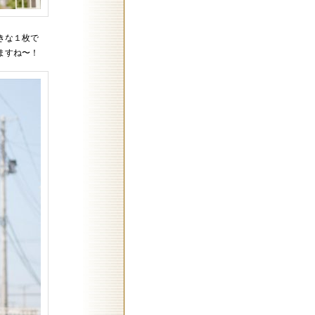
きな１枚で
ますね〜！