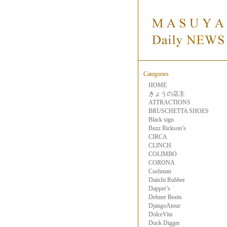
Categories
HOME
きょうの店主
ATTRACTIONS
BRUSCHETTA SHOES
Black sign
Buzz Rickson’s
CIRCA
CLINCH
COLIMBO
CORONA
Cushman
Daiichi Rubber
Dapper’s
Dehner Boots
DjangoAtour
DolceVita
Duck Digger