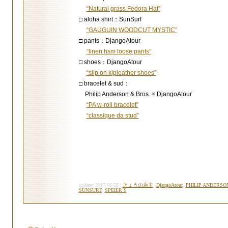
“Natural grass Fedora Hat”
□ aloha shirt：SunSurf
“GAUGUIN WOODCUT MYSTIC”
□ pants：DjangoAtour
“linen hsm loose pants”
□ shoes：DjangoAtour
“slip on kipleather shoes”
□ bracelet & sud：
Philip Anderson & Bros. × DjangoAtour
“PA w-roll bracelet”
“classique da stud”
update: 2017/06/28 |
きょうの店主
,
DjangoAtour
,
PHILIP ANDERSO
SUNSURF
,
SPEIER’S