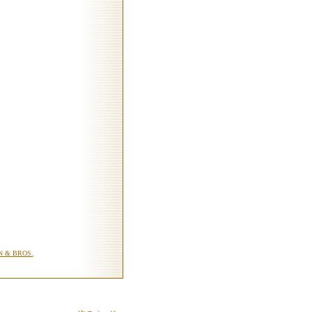
N & BROS.
,