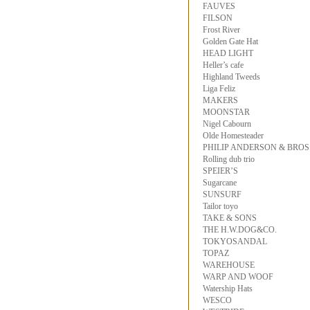
FAUVES
FILSON
Frost River
Golden Gate Hat
HEAD LIGHT
Heller’s cafe
Highland Tweeds
Liga Feliz
MAKERS
MOONSTAR
Nigel Cabourn
Olde Homesteader
PHILIP ANDERSON & BROS
Rolling dub trio
SPEIER’S
Sugarcane
SUNSURF
Tailor toyo
TAKE & SONS
THE H.W.DOG&CO.
TOKYOSANDAL
TOPAZ
WAREHOUSE
WARP AND WOOF
Watership Hats
WESCO