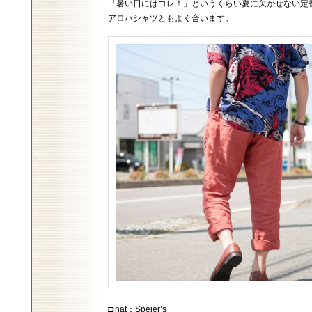
「暑い日にはコレ！」というくらい夏に欠かせない定
アロハシャツともよく合います。
□ hat：Speier’s