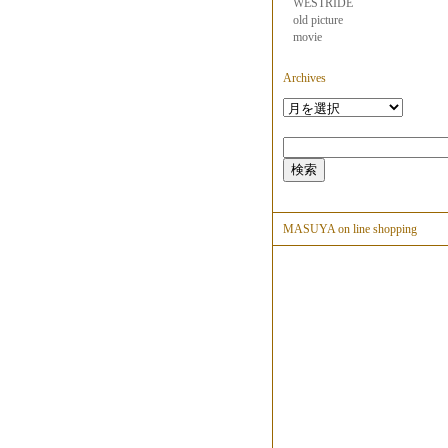
WESTRIDE
old picture
movie
Archives
MASUYA on line shopping