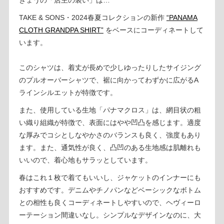
TAKE & SONS・2024春夏コレクションの新作
“PANAMA
CLOTH GRANDPA SHIRT”
をベースにコーディネートして
います。
このシャツは、着丈が長めで少しゆったりしたサイジング
のプルオーバーシャツで、裾に向かってわずかに広がるA
ラインシルエットが特徴です。
また、使用している生地「パナマクロス」は、網目状の粗
い織り組織が特徴で、表面にはやや凹凸を感じます。適度
な厚みでコシとしなやかさのバランスも良く、強度もあり
ます。また、通気性が良く、凸凹のある生地感は肌離れも
いいので、着心地もサラッとしています。
春はこれ１枚で着てもいいし、ジャケットのインナーにも
おすすめです。デニムやチノパンなどベーシックなボトム
との相性も良くコーディネートしやすいので、ヘヴィーロ
ーテーション間違いなし。シンプルなデザインなのに、大