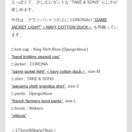
人っぽくて、少しエレガントな “TAKE & SONS” らしさが
楽しめます。
今日は、グランパシャツの上に CORONAの
“GAME
JACKET LIGHT”＜NAVY COTTON DUCK＞
を羽織ってい
ます。
□ knit cap：King Rich Bros.(DjangoAtour)
“hand knitting seagull cap”
□ jacket：CORONA
“game jacket light”＜navy cotton duck＞
, size-M
□ shirt：TAKE & SONS
“panama cloth grandpa shirt”
, size-2
□ pants：DjangoAtour
“french farmers wool pants”
, size-L
□ boots：Makers
“vittoria”
＜173cm/60kg/w78cm＞