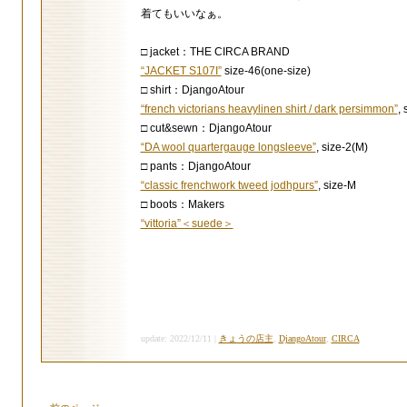
着てもいいなぁ。
□ jacket：THE CIRCA BRAND
“JACKET S107I”
size-46(one-size)
□ shirt：DjangoAtour
“french victorians heavylinen shirt / dark persimmon”
, 
□ cut&sewn：DjangoAtour
“DA wool quartergauge longsleeve”
, size-2(M)
□ pants：DjangoAtour
“classic frenchwork tweed jodhpurs”
, size-M
□ boots：Makers
“vittoria”＜suede＞
update: 2022/12/11 |
きょうの店主
,
DjangoAtour
,
CIRCA