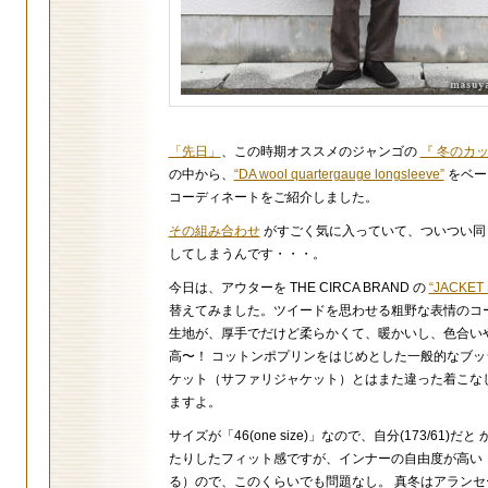
「先日」
、この時期オススメのジャンゴの
『 冬のカ
の中から、
“DA wool quartergauge longsleeve”
をベー
コーディネートをご紹介しました。
その組み合わせ
がすごく気に入っていて、ついつい同
してしまうんです・・・。
今日は、アウターを THE CIRCA BRAND の
“JACKET 
替えてみました。ツイードを思わせる粗野な表情のコ
生地が、厚手でだけど柔らかくて、暖かいし、色合い
高〜！ コットンポプリンをはじめとした一般的なブッ
ケット（サファリジャケット）とはまた違った着こな
ますよ。
サイズが「46(one size)」なので、自分(173/61)だと
たりしたフィット感ですが、インナーの自由度が高い
る）ので、このくらいでも問題なし。 真冬はアランセ