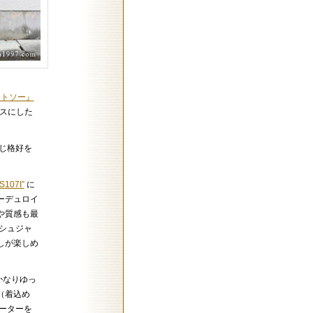
ットソー』
スにした
じ格好を
S107I”
に
ーデュロイ
や質感も最
シュジャ
しが楽しめ
 かなりゆっ
（着込め
ーターを