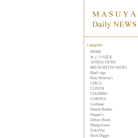
Categories
HOME
きょうの店主
ATTRACTIONS
BRUSCHETTA SHOES
Black sign
Buzz Rickson’s
CIRCA
CLINCH
COLIMBO
CORONA
Cushman
Daiichi Rubber
Dapper’s
Dehner Boots
DjangoAtour
DolceVita
Duck Digger