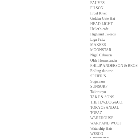
FAUVES
FILSON
Frost River
Golden Gate Hat
HEAD LIGHT
Heller’s cafe
Highland Tweeds
Liga Feliz
MAKERS
MOONSTAR
Nigel Cabourn
Olde Homesteader
PHILIP ANDERSON & BROS
Rolling dub trio
SPEIER’S
Sugarcane
SUNSURF
Tailor toyo
TAKE & SONS
THE H.W.DOG&CO.
TOKYOSANDAL
TOPAZ
WAREHOUSE
WARP AND WOOF
Watership Hats
WESCO