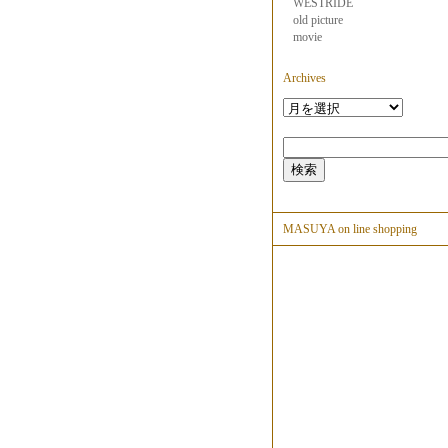
WESTRIDE
old picture
movie
Archives
MASUYA on line shopping