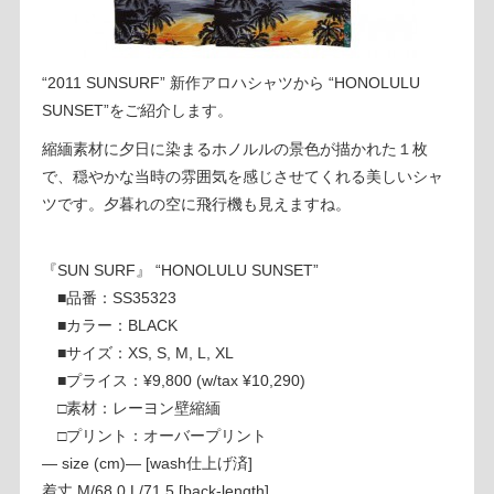
“2011 SUNSURF” 新作アロハシャツから “HONOLULU
SUNSET”をご紹介します。
縮緬素材に夕日に染まるホノルルの景色が描かれた１枚
で、穏やかな当時の雰囲気を感じさせてくれる美しいシャ
ツです。夕暮れの空に飛行機も見えますね。
『SUN SURF』 “HONOLULU SUNSET”
■品番：SS35323
■カラー：BLACK
■サイズ：XS, S, M, L, XL
■プライス：¥9,800 (w/tax ¥10,290)
□素材：レーヨン壁縮緬
□プリント：オーバープリント
— size (cm)— [wash仕上げ済]
着丈 M/68.0 L/71.5 [back-length]