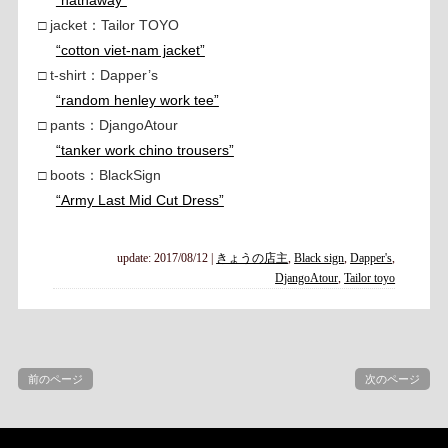
□ jacket：Tailor TOYO
“cotton viet-nam jacket”
□ t-shirt：Dapper’s
“random henley work tee”
□ pants：DjangoAtour
“tanker work chino trousers”
□ boots：BlackSign
“Army Last Mid Cut Dress”
update: 2017/08/12
|
きょうの店主
,
Black sign
,
Dapper's
,
DjangoAtour
,
Tailor toyo
前のページ
次のページ