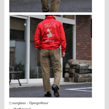
□ sunglass：DjangoAtour
“hathaway”