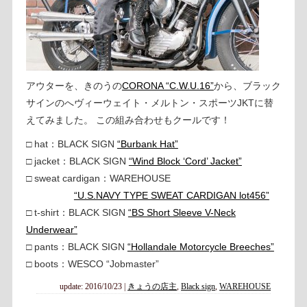
アウターを、きのうの
CORONA “C.W.U.16”
から、ブラック
サインのへヴィーウェイト・メルトン・スポーツJKTに替
えてみました。 この組み合わせもクールです！
□ hat：BLACK SIGN
“Burbank Hat”
□ jacket：BLACK SIGN
“Wind Block ‘Cord’ Jacket”
□ sweat cardigan：WAREHOUSE
“U.S.NAVY TYPE SWEAT CARDIGAN lot456”
□ t-shirt：BLACK SIGN
“BS Short Sleeve V-Neck
Underwear”
□ pants：BLACK SIGN
“Hollandale Motorcycle Breeches”
□ boots：WESCO “Jobmaster”
update: 2016/10/23
|
きょうの店主
,
Black sign
,
WAREHOUSE