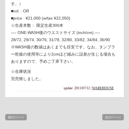
す。）
■col. : OR
■price : ¥21,000 (w/tax ¥22,050)
☆生産本数： 限定生産300本
—- ONE-WASH後のウエストサイズ (inch/cm) —-
28/72, 29/74, 30/76, 31/78, 32/80, 33/82, 34/84, 36/90
※WASH後の数値はあくまでも目安です。なお、タンブラ
ー乾燥の使用等により2cmほど縮みに誤差が生じる場合も
ありますので、予めご了承下さい。
☆在庫状況
完売致しました。
update: 2011/07/12
|
WAREHOUSE
前のページ
次のページ