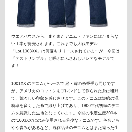
ウエアハウスから、またまたデニム・ファンにはたまらな
い１本が発売されます。これまでも大戦モデル
「Lot.1003XX」は何度もリリースされていますが、今回は
『テストサンプル』と呼ぶにふさわしいレアなモデルで
す！
1001XX のデニムがべースで 経・緯の糸番手も同じです
が、アメリカのコットンをブレンドして作られた糸は粗野
で、荒々しい印象を感じさせます。このデニムは短綿の混
紡率を多くした糸で織り上げてあり、1900年代初頭のデニ
ムを意識した生地となっています。今回の限定生産300本
の”1003XX”にのみ使用される希少なデニムです。色合いも
やや青みがあるなど、既存品番のデニムとはまた違った生