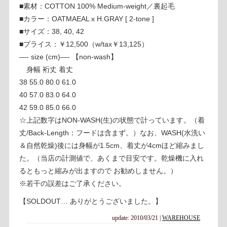
■素材：COTTON 100% Medium-weight／裏起毛
■カラー：OATMAEAL x H.GRAY [ 2-tone ]
■サイズ：38, 40, 42
■プライス：￥12,500（w/tax￥13,125）
—- size (cm)—- 【non-wash】
身幅 裄丈 着丈
38 55.0 80.0 61.0
40 57.0 83.0 64.0
42 59.0 85.0 66.0
☆上記数字はNON-WASH(生)の状態で計っています。（着
丈/Back-Length：フードは含まず。）なお、WASH(水洗い
＆自然乾燥)後には身幅が1.5cm、着丈が4cmほど縮みまし
た。（当店の計測値で、あくまで目安です。乾燥機に入れ
るともっと縮みが出ますので お勧めしません。）
※若干の誤差はご了承ください。
【SOLDOUT… ありがとうございました。】
update: 2010/03/21
|
WAREHOUSE