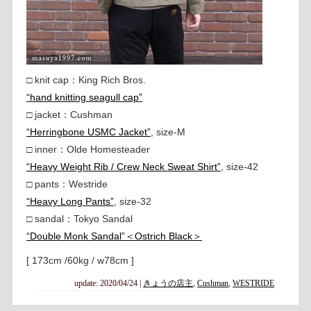
□ knit cap：King Rich Bros.
“hand knitting seagull cap”
□ jacket：Cushman
“Herringbone USMC Jacket”
, size-M
□ inner：Olde Homesteader
“Heavy Weight Rib / Crew Neck Sweat Shirt”
, size-42
□ pants：Westride
“Heavy Long Pants”
, size-32
□ sandal：Tokyo Sandal
“Double Monk Sandal”＜Ostrich Black＞
[ 173cm /60kg / w78cm ]
update: 2020/04/24
|
きょうの店主
,
Cushman
,
WESTRIDE