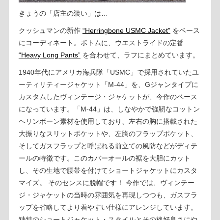
きょうの「店主の装い」は…
クッシュマンの新作
“Herringbone USMC Jacket”
をベース
にコーディネート。ボトムに、ウエストライドの定番
“Heavy Long Pants”
を合わせて、ラフにまとめています。
1940年代にアメリカ海兵隊「USMC」で採用されていたユ
ーティリティージャケット「M-44」を、Gジャンタイプに
カスタムしたヴィンテージ・ジャケットが、今作のベース
になっています。「M-44」は、しなやかで強靭なコットン
ヘリンボーン素材を使用しており、左右の胸に搭載された
大振りなスリットポケットや、左胸のフラップポケット、
そしてガスフラップと呼ばれる前立ての風防などがディテ
ールの特徴です。このカバーオールの裾を大胆にカット
し、その生地で腰帯を付けてショートジャケットにカスタ
マイズ。 そのセンスに脱帽です！ 今作では、ヴィンテー
ジ・ジャケットの当時の雰囲気を再現しつつも、ガスフラ
ップを省略してより着やすい仕様にアレンジしています。
独特のショートジャケット・スタイルとその格好良さにや