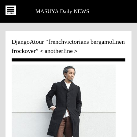
MASUYA Daily NEWS
DjangoAtour “frenchvictorians bergamolinen
frockover”＜anotherline＞