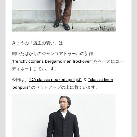
きょうの「店主の装い」は…
届いたばかりのジャンゴアトゥールの新作
“frenchvictorians bergamolinen frockover”
をベースにコー
ディネートしています。
今回は、
“DA classic peakedlapel jkt”
＆
“classic linen
jodhpurs”
のセットアップの上に着ています。