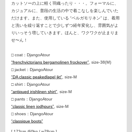
カットソーの上に軽く羽織ったり・・・。フォーマルに、
カジュアルに、普段の生活の中で着こなしを楽しんでいた
だけます。また、使用している “ベルガモリネン” は、着用
と洗いを繰り返すことで少しずつ経年変化し、雰囲気がよ
りいっそう増していきます。ほんと、ワクワクが止まりま
せ〜ん！
□ coat：DjangoAtour
“frenchvictorians bergamolinen frockover”
, size-38(M)
□ jacket：DjangoAtour
“DA classic peakedlapel jkt”
, size-M
□ shirt：DjangoAtour
“antiqued irishlinen shirt”
, size-M
□ pants：DjangoAtour
“classic linen jodhpurs”
, size-M
□ shoes：DjangoAtour
“classique boots”
[ 173cm /60kg / w78cm ]