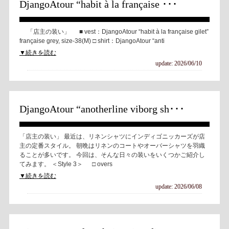
DjangoAtour “habit à la française ･･･
「店主の装い」 ■ vest：DjangoAtour “habit à la française gilet”
française grey, size-38(M) □ shirt：DjangoAtour “anti
▼続きを読む
update: 2026/06/10
DjangoAtour “anotherline viborg sh･･･
「店主の装い」 最近は、リネンシャツにインディゴニッカーズが店
主の定番スタイル。 朝晩はリネンのコートやオーバーシャツを羽織
ることが多いです。 今回は、そんな日々の装いをいくつかご紹介し
てみます。 ＜Style 3＞ □ overs
▼続きを読む
update: 2026/06/08