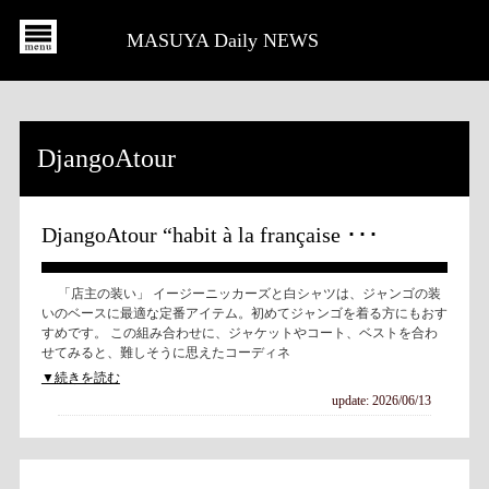
MASUYA Daily NEWS
DjangoAtour
DjangoAtour “habit à la française ･･･
「店主の装い」 イージーニッカーズと白シャツは、ジャンゴの装
いのベースに最適な定番アイテム。初めてジャンゴを着る方にもおす
すめです。 この組み合わせに、ジャケットやコート、ベストを合わ
せてみると、難しそうに思えたコーディネ
▼続きを読む
update: 2026/06/13