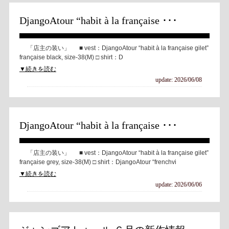
DjangoAtour “habit à la française ･･･
「店主の装い」 ■ vest：DjangoAtour “habit à la française gilet”
française black, size-38(M) □ shirt：D
▼続きを読む
update: 2026/06/08
DjangoAtour “habit à la française ･･･
「店主の装い」 ■ vest：DjangoAtour “habit à la française gilet”
française grey, size-38(M) □ shirt：DjangoAtour “frenchvi
▼続きを読む
update: 2026/06/06