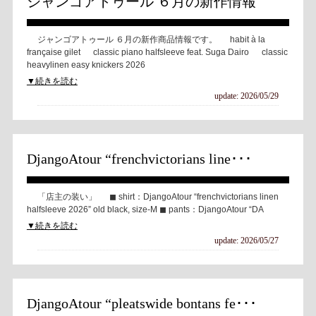
ジャンゴアトゥール ６月の新作情報
ジャンゴアトゥール ６月の新作商品情報です。 habit à la
française gilet classic piano halfsleeve feat. Suga Dairo classic
heavylinen easy knickers 2026
▼続きを読む
update: 2026/05/29
DjangoAtour “frenchvictorians line･･･
「店主の装い」 ◼︎ shirt：DjangoAtour “frenchvictorians linen
halfsleeve 2026” old black, size-M ◼︎ pants：DjangoAtour “DA
▼続きを読む
update: 2026/05/27
DjangoAtour “pleatswide bontans fe･･･