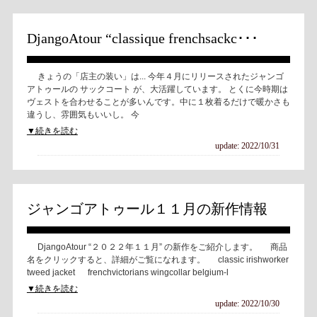
DjangoAtour “classique frenchsackc･･･
きょうの「店主の装い」は... 今年４月にリリースされたジャンゴ
アトゥールの サックコート が、大活躍しています。 とくに今時期は
ヴェストを合わせることが多いんです。中に１枚着るだけで暖かさも
違うし、雰囲気もいいし。 今
▼続きを読む
update: 2022/10/31
ジャンゴアトゥール１１月の新作情報
DjangoAtour “２０２２年１１月” の新作をご紹介します。 商品
名をクリックすると、詳細がご覧になれます。 classic irishworker
tweed jacket frenchvictorians wingcollar belgium-l
▼続きを読む
update: 2022/10/30