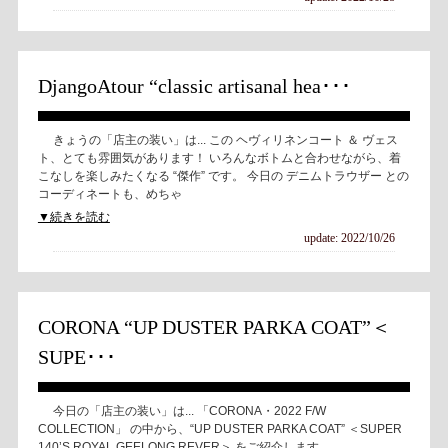
DjangoAtour “classic artisanal hea･･･
きょうの「店主の装い」は... この ヘヴィリネンコート ＆ ヴェス
ト、とても雰囲気があります！ いろんなボトムと合わせながら、着
こなしを楽しみたくなる “傑作” です。 今日の デニムトラウザー との
コーディネートも、めちゃ
▼続きを読む
update: 2022/10/26
CORONA “UP DUSTER PARKA COAT”＜
SUPE･･･
今日の「店主の装い」は... 「CORONA・2022 F/W
COLLECTION」 の中から、“UP DUSTER PARKA COAT” ＜SUPER
140ʼS ROYAL GEELONG REVER＞ をご紹介します。