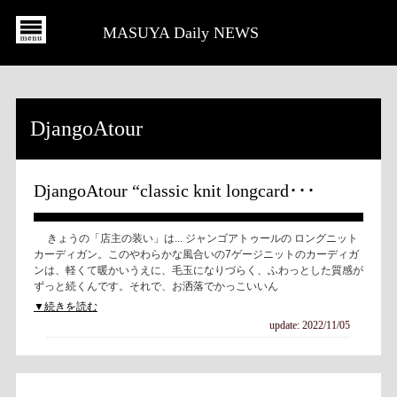
MASUYA Daily NEWS
DjangoAtour
DjangoAtour “classic knit longcard･･･
きょうの「店主の装い」は... ジャンゴアトゥールの ロングニット
カーディガン。このやわらかな風合いの7ゲージニットのカーディガ
ンは、軽くて暖かいうえに、毛玉になりづらく、ふわっとした質感が
ずっと続くんです。それで、お洒落でかっこいいん
▼続きを読む
update: 2022/11/05