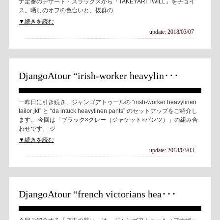
ナ定番のデザート・スラックスから「TAKEYARI TWILL」をチョイ
ス。晒しのオフの色合いと、抜群の
▼続きを読む
update: 2018/03/07
DjangoAtour “irish-worker heavylin･･･
一昨日に引き続き、ジャンゴアトゥールの “irish-worker heavylinen
tailor jkt” と “da intuck heavylinen pants” のセットアップをご紹介し
ます。 今回は「ブラック×グレー（ジャケット×パンツ）」の組み合
わせです。 ジ
▼続きを読む
update: 2018/03/03
DjangoAtour “french victorians hea･･･