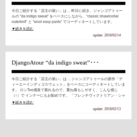
今日ご紹介する「店主の装い」は ... 昨日に続き、ジャンゴアトゥー
ルの “da indigo sweat” をベースにしながら、“classic shawlcollar
outerknit” と “wool easy pants” でコーディネートしています。
▼続きを読む
update: 2018/02/14
DjangoAtour “da indigo sweat”･･･
今日ご紹介する「店主の装い」は ... ジャンゴアトゥールの新作「デ
ィーエーインディゴスウェット」をベースにコーディネートしていま
す。 ロンTee感覚で着れるので、重ね着もしやすく、こんな感じ
（↑）で インナーにもお勧めです。 「フレンチヴィクトリアン・シャ
▼続きを読む
update: 2018/02/13